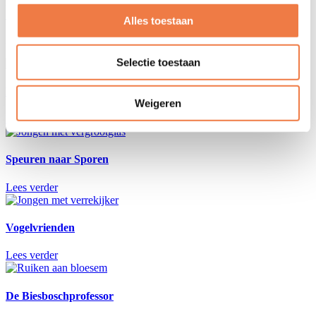
Kijk voor het programma bij Biesboschcentrum Dordrecht op
Dordrecht | Digitale NMEGids.nl
Alles toestaan
Zie hieronder ons aanbod voor de onder- en bovenbouw:
Selectie toestaan
Bevertocht
Weigeren
Lees verder
Speuren naar Sporen
Lees verder
Vogelvrienden
Lees verder
De Biesboschprofessor