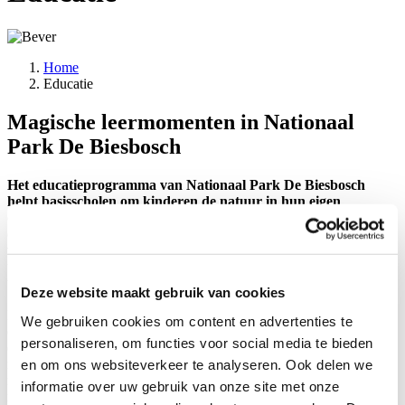
Home
Educatie
Kruimelpad
Magische leermomenten in Nationaal
Park De Biesbosch
Het educatieprogramma van Nationaal Park De Biesbosch
helpt basisscholen om kinderen de natuur in hun eigen
omgeving te laten ervaren. Want kinderen leren het meeste over
de natuur, in de natuur. Zelf kijken, zelf ontdekken. Speciaal
voor het basisonderwijs biedt Nationaal Park De Biesbosch een
uitgebreid educatief programma om leren in en over de natuur
te stimuleren.
Deze website maakt gebruik van cookies
In de leerlijn Houden van en zorgen voor de natuur krijgen kinderen
We gebruiken cookies om content en advertenties te
een bijzondere natuurervaring. Jonge kinderen leren eerst planten en
personaliseren, om functies voor social media te bieden
dieren herkennen. Daarna gaan ze steeds beter begrijpen hoe de
natuur werkt. In de bovenbouw ontdekken ze waarom natuur en
en om ons websiteverkeer te analyseren. Ook delen we
natuurlijke processen zo belangrijk zijn. Zo groeit hun liefde voor de
informatie over uw gebruik van onze site met onze
natuur stap voor stap, en leren ze waarom het belangrijk is om er