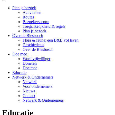
Plan je bezoek
Activiteiten
Menu
Routes
Bezoekerscentra
Toegankelijkheid & regels
Plan je bezoek
Over de Biesbosch
Flora & fauna: een B&B vol leven
Geschiedenis
Over de Biesbosch
Doe mee
Word vrijwilliger
Doneren
Doe mee
Educatie
Netwerk & Ondernemers
Netwerk
Voor ondernemers
Nieuws
Contact
Netwerk & Ondernemers
Educatie