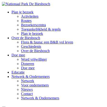
Overslaan
en
Plan je bezoek
naar
Activiteiten
de
Routes
inhoud
Bezoekerscentra
gaan
Toegankelijkheid & regels
Plan je bezoek
Over de Biesbosch
Flora & fauna: een B&B vol leven
Geschiedenis
Over de Biesbosch
Doe mee
Word vrijwilliger
Doneren
Doe mee
Educatie
Netwerk & Ondernemers
Netwerk
Voor ondernemers
Nieuws
Contact
Netwerk & Ondernemers